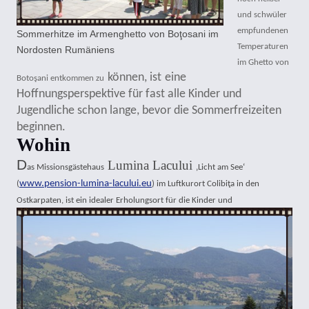
und schwüler
empfundenen
Sommerhitze im Armenghetto von Boţosani im
Temperaturen
Nordosten Rumäniens
im Ghetto von
können, ist
eine
Botoşani entkommen zu
Hoffnungsperspektive für fast alle Kinder und
Jugendliche schon lange, bevor die Sommerfreizeiten
beginnen.
Wohin
D
Lumina Lacului
as Missionsgästehaus
‚Licht am See‘
www.pension-lumina-lacului.eu
(
) im Luftkurort Colibiţa in den
Ostkarpaten, ist ein idealer Erholungsort für die Kinder und