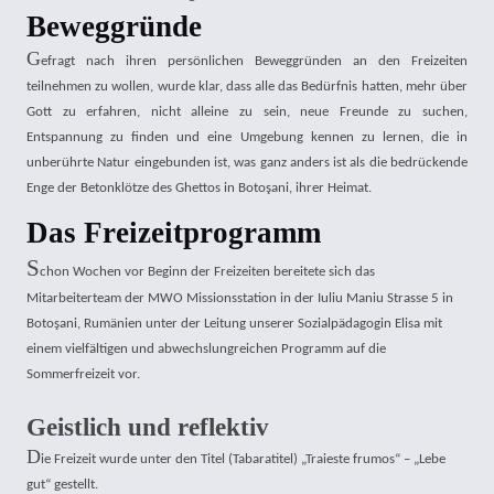
Beweggründe
G
efragt nach ihren persönlichen Beweggründen an den Freizeiten
teilnehmen zu wollen, wurde klar, dass alle das Bedürfnis hatten, mehr über
Gott zu erfahren, nicht alleine zu sein, neue Freunde zu suchen,
Entspannung zu finden und eine Umgebung kennen zu lernen, die in
unberührte Natur eingebunden ist, was ganz anders ist als die bedrückende
Enge der Betonklötze des Ghettos in Botoşani, ihrer Heimat.
Das Freizeitprogramm
S
chon Wochen vor Beginn der Freizeiten bereitete sich das
Mitarbeiterteam der MWO Missionsstation in der Iuliu Maniu Strasse 5 in
Botoşani, Rumänien unter der Leitung unserer Sozialpädagogin Elisa mit
einem vielfältigen und abwechslungreichen Programm auf die
Sommerfreizeit vor.
Geistlich und reflektiv
D
ie Freizeit wurde unter den Titel (Tabaratitel) „Traieste frumos“ – „Lebe
gut“ gestellt.